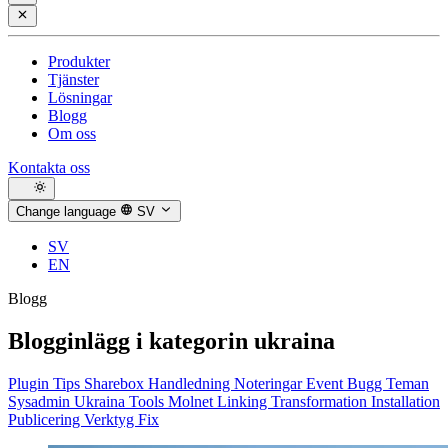
Produkter
Tjänster
Lösningar
Blogg
Om oss
Kontakta oss
Change language
SV
SV
EN
Blogg
Blogginlägg i kategorin
ukraina
Plugin
Tips
Sharebox
Handledning
Noteringar
Event
Bugg
Teman
Sysadmin
Ukraina
Tools
Molnet
Linking
Transformation
Installation
Publicering
Verktyg
Fix